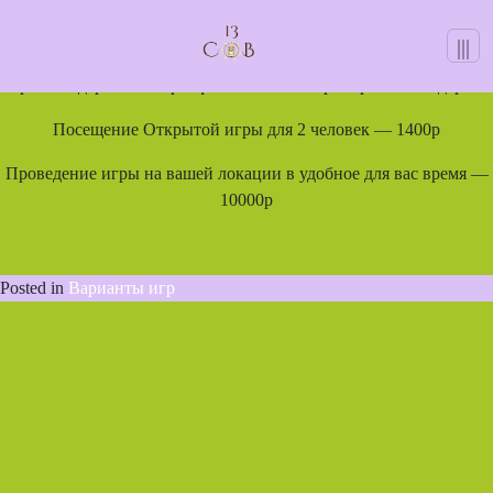
ПОДАРИТЬ СЕРТИФИКАТ
Skip
to
|||
Posted on
03.10.2023
23.10.2023
by
sovaadmino
content
Яркие подарочные сертификаты можно приобрести в подарок.
Посещение Открытой игры для 2 человек — 1400р
Проведение игры на вашей локации в удобное для вас время —
10000р
Posted in
Варианты игр