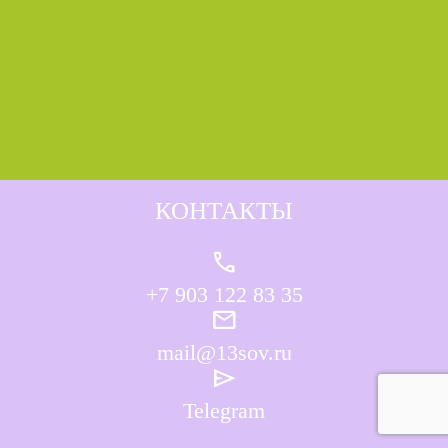
КОНТАКТЫ
call
+7 903 122 83 35
mail
mail@13sov.ru
send
Telegram