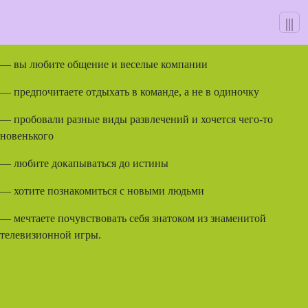
А мне точно понравится?
Skip
|||
to
Точно, если:
content
— вы любите общение и веселые компании
— предпочитаете отдыхать в команде, а не в одиночку
— пробовали разные виды развлечений и хочется чего-то
новенького
— любите докапываться до истины
— хотите познакомиться с новыми людьми
— мечтаете почувствовать себя знатоком из знаменитой
телевизионной игры.