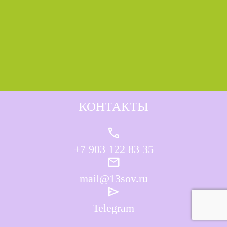
КОНТАКТЫ
call
+7 903 122 83 35
mail
mail@13sov.ru
send
Telegram