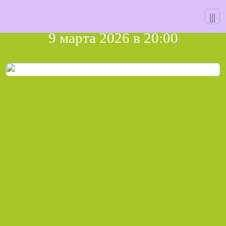
Skip
|||
иГрА 124
to
content
9 марта 2026 в 20:00