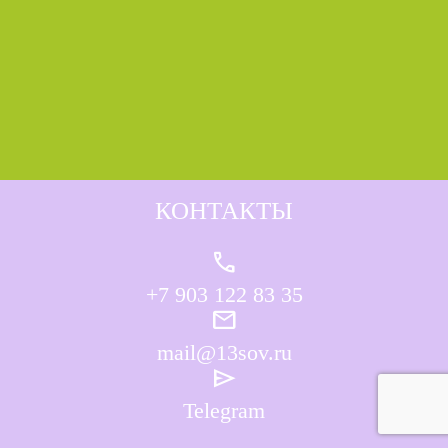
КОНТАКТЫ
call
+7 903 122 83 35
mail
mail@13sov.ru
send
Telegram