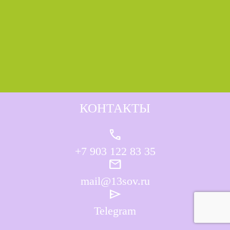
КОНТАКТЫ
call
+7 903 122 83 35
mail
mail@13sov.ru
send
Telegram