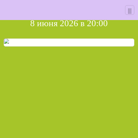
Skip
|||
иГра 137
to
content
8 июня 2026 в 20:00