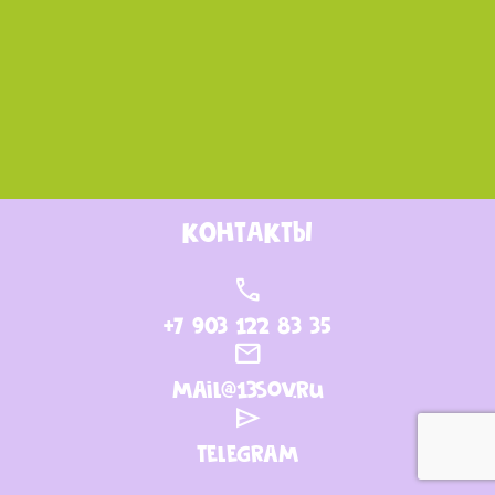
КОНТАКТЫ
call
+7 903 122 83 35
mail
mail@13sov.ru
send
Telegram