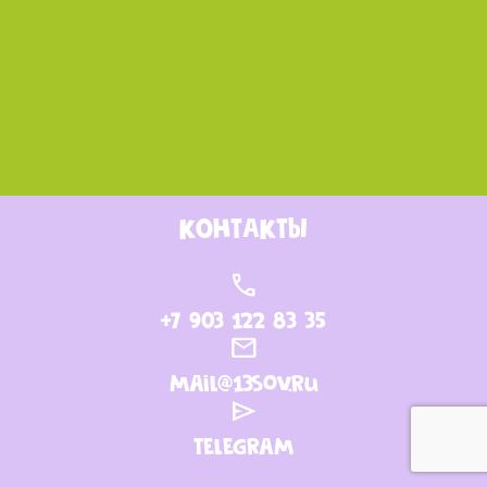
КОНТАКТЫ
call
+7 903 122 83 35
mail
mail@13sov.ru
send
Telegram