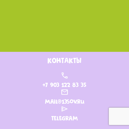
КОНТАКТЫ
call
+7 903 122 83 35
mail
mail@13sov.ru
send
Telegram